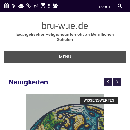
Menu
Skip
bru-wue.de
to
Evangelischer Religionsunterricht an Beruflichen
content
Schulen
MENU
Skip
to
content
Neuigkeiten
WISSENSWERTES