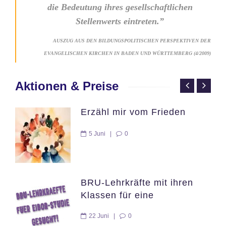
die Bedeutung ihres gesellschaftlichen
Stellenwerts eintreten.”
AUSZUG AUS DEN BILDUNGSPOLITISCHEN PERSPEKTIVEN DER
EVANGELISCHEN KIRCHEN IN BADEN UND WÜRTTEMBERG (4/2009)
Aktionen & Preise
Erzähl mir vom Frieden
5 Juni
|
0
BRU-Lehrkräfte mit ihren
Klassen für eine
Schülerumfrage im Rahmen
22 Juni
|
0
einer EIBOR-Studie gesucht