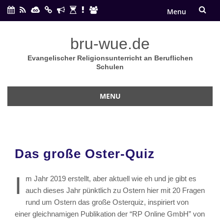
Menu
Skip
bru-wue.de
to
Evangelischer Religionsunterricht an Beruflichen
content
Schulen
MENU
Skip
to
content
Das große Oster-Quiz
I
m Jahr 2019 erstellt, aber aktuell wie eh und je gibt es
auch dieses Jahr pünktlich zu Ostern hier mit 20 Fragen
rund um Ostern das große Osterquiz, inspiriert von
einer gleichnamigen Publikation der “RP Online GmbH” von