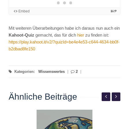
Mit weiteren Überarbeitungen habe ich daraus nun auch ein
Kahoot-Quiz
gemacht, das für dich
hier
zu finden ist:
https://play.kahoot.it/v2/?quizId=be4e4e53-c644-4634-bb0f-
b2dbad8fe150
Kategorien:
Wissenswertes
|
2
|
Ähnliche Beiträge
W